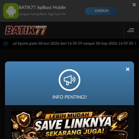
×
BATIK77 Aplikasi Mobile
UNDUH
Jangan tampilkan lagi hari ini
 PP Virtual Sports pada 30-Jun-2026 dari 14.59.59 sampai 30-Sep-2026 14.59.59. Se
×
INFO PENTING!!
JACKPOT
PLAY