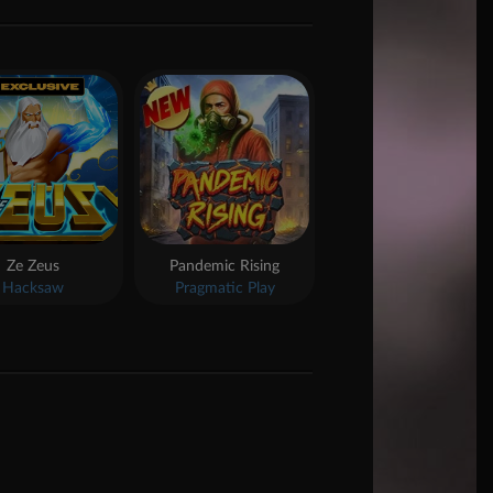
Ze Zeus
Pandemic Rising
Hacksaw
Pragmatic Play