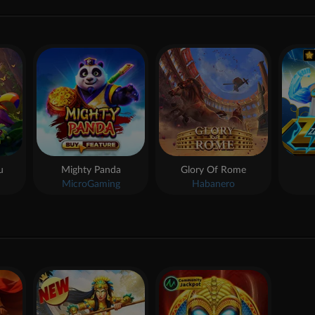
u
Mighty Panda
Glory Of Rome
MicroGaming
Habanero