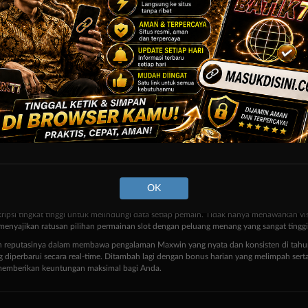
Situs Batik77 Membawa Pengalaman Maxwin Tahun 2026
lot Online Kekinian Situs B
Tahun 2026
OK
 online kekinian yang paling dicari oleh para pencinta hiburan digital. Situs Batik
ipsi tingkat tinggi untuk melindungi data setiap pemain. Tidak hanya menawarkan vis
menyajikan ratusan pilihan permainan slot dengan peluang menang yang sangat tinggi
h reputasinya dalam membawa pengalaman Maxwin yang nyata dan konsisten di tahun 
 diperbarui secara real-time. Ditambah lagi dengan bonus harian yang melimpah serta
p memberikan keuntungan maksimal bagi Anda.