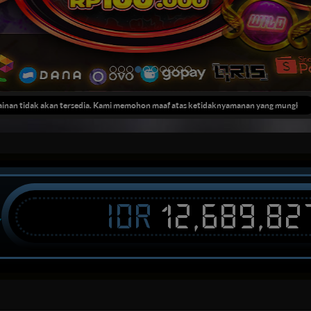
dak akan tersedia. Kami memohon maaf atas ketidaknyamanan yang mungkin ditimbulka
IDR
12,689,82
Y