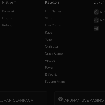
Platform
Kategori
Dukun
Promosi
Hot Games
+62
Loyalty
Slots
+62
Referral
Live Casino
Race
Togel
Olahraga
Crash Game
Arcade
Poker
E-Sports
Sabung Ayam
RUHAN OLAHRAGA
TARUHAN LIVE KASINO