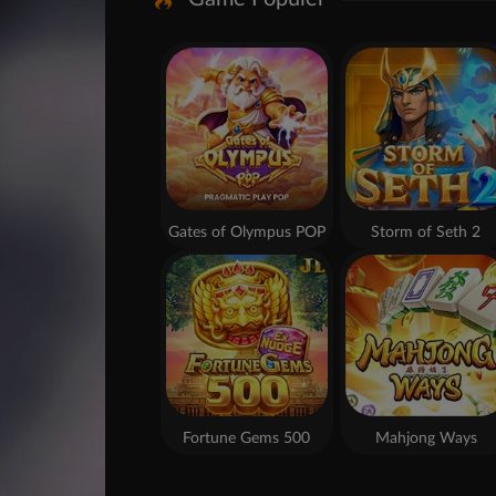
Gates of Olympus POP
Storm of Seth 2
Fortune Gems 500
Mahjong Ways