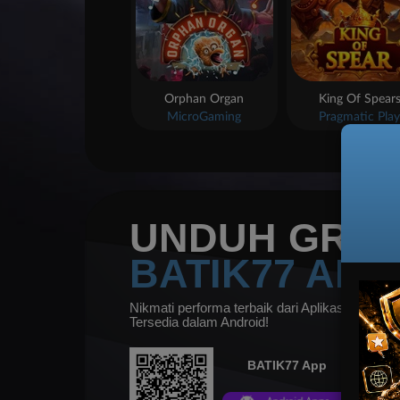
Orphan Organ
King Of Spear
MicroGaming
Pragmatic Pla
UNDUH GRAT
BATIK77 APP
Nikmati performa terbaik dari Aplikasi kami
Tersedia dalam Android!
BATIK77 App