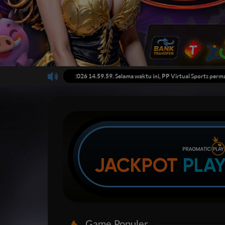
.59 sampai 30-Sep-2026 14.59.59. Selama waktu ini, PP Virtual Sports permainan ti
JACKPOT
PLA
Game Populer