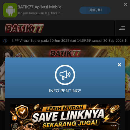
×
BATIK77 Aplikasi Mobile
UNDUH
Jangan tampilkan lagi hari ini
rjadwal: PP Virtual Sports pada 30-Jun-2026 dari 14.59.59 sampai 30-Sep-2026 14.
×
INFO PENTING!!
JACKPOT
PLAY