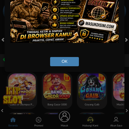
IDR
12,673,320,070
HOT GAMES
SLOTS
LIVE CASINO
RACE
TOGEL
OL
Game Populer
OK
Gates of Olympus POP
Bang Gacor 1000
Goyang Gaib
Mochi Man
Beranda
Promosi
Masuk
Hubungi Kami
Akun Saya