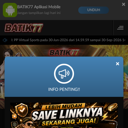
×
BATIK77 Aplikasi Mobile
UNDUH
Jangan tampilkan lagi hari ini
rjadwal: PP Virtual Sports pada 30-Jun-2026 dari 14.59.59 sampai 30-Sep-2026 14.5
×
INFO PENTING!!
JACKPOT
PLAY