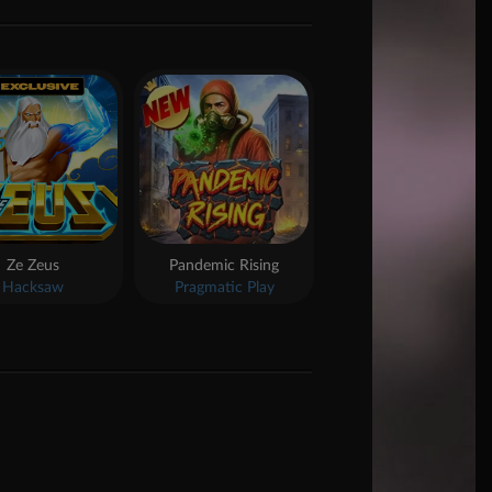
Ze Zeus
Pandemic Rising
Hacksaw
Pragmatic Play