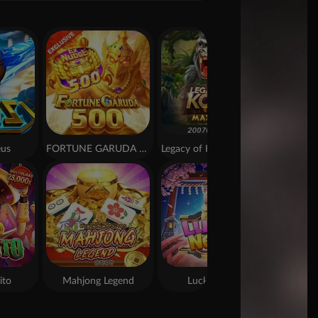
eus
FORTUNE GARUDA 500
Legacy of Kong Maxways
Queen
ito
Mahjong Legend
Lucky Neko
Color 