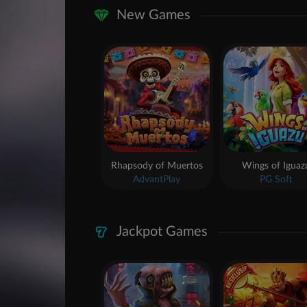
New Games
Rhapsody of Muertos
Wings of Iguaz
AdvantPlay
PG Soft
Jackpot Games