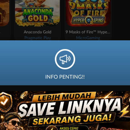
s
Anaconda Gold
9 Masks of Fire™ HyperSpins™
y
Pragmatic Play
MicroGaming
INFO PENTING!!