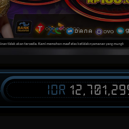
ak akan tersedia. Kami memohon maaf atas ketidaknyamanan yang mungkin ditimbulka
IDR
12,701,29
Y