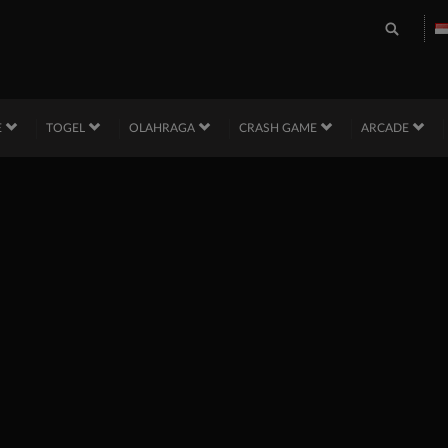
E
TOGEL
OLAHRAGA
CRASH GAME
ARCADE