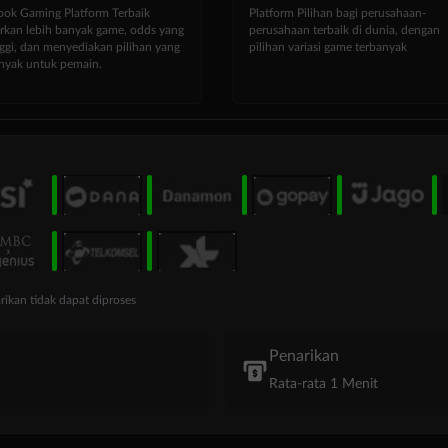
ook Gaming Platform Terbaik
Platform Pilihan bagi perusahaan-
kan lebih banyak game, odds yang
perusahaan terbaik di dunia, dengan
nggi, dan menyediakan pilihan yang
pilihan variasi game terbanyak
anyak untuk pemain.
ikan tidak dapat diproses
Penarikan
Rata-rata 1 Menit