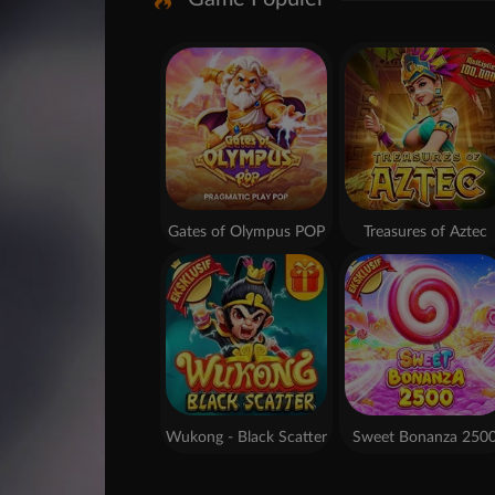
Gates of Olympus POP
Treasures of Aztec
Wukong - Black Scatter
Sweet Bonanza 250