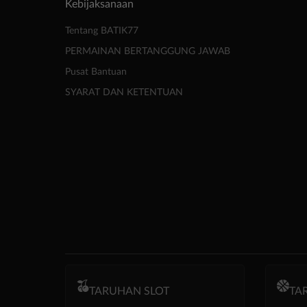
Kebijaksanaan
Tentang BATIK77
PERMAINAN BERTANGGUNG JAWAB
Pusat Bantuan
SYARAT DAN KETENTUAN
TARUHAN SLOT
TA