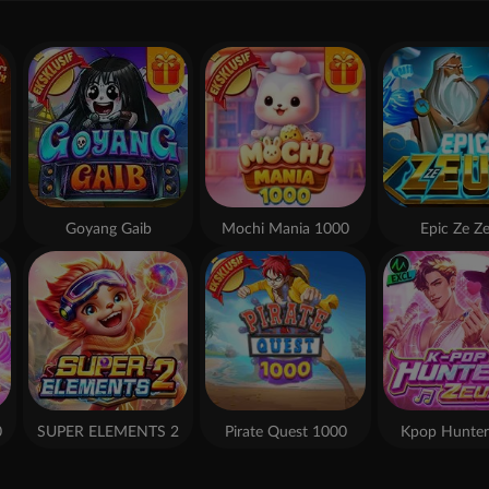
Goyang Gaib
Mochi Mania 1000
Epic Ze Z
0
SUPER ELEMENTS 2
Pirate Quest 1000
Kpop Hunter